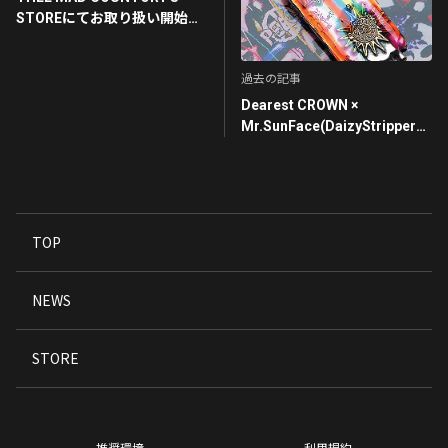
STOREにてお取り扱い開始の
お知らせ
過去の記事
Dearest CROWN ×
Mr.SunFace(DaizyStripperま
ゆ)コラボアクセサリ
ー"Graffiti Tag"が発売開始！
TOP
NEWS
STORE