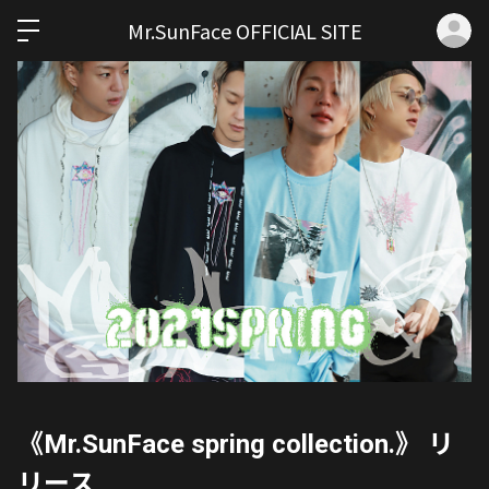
ロ
Mr.SunFace OFFICIAL SITE
《Mr.SunFace spring collection.》 リ
リース