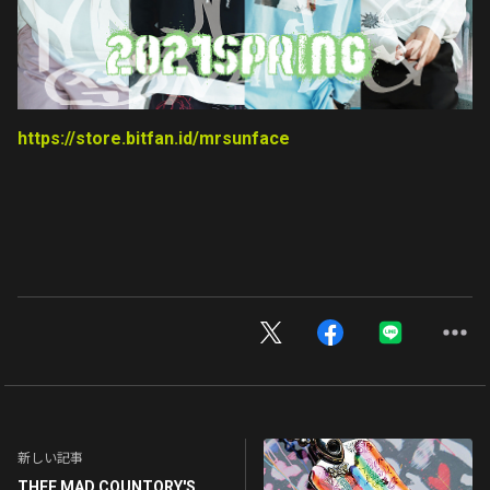
https://store.bitfan.id/mrsunface
新しい記事
THEE MAD COUNTORY'S